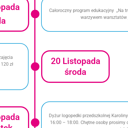
opada
Całoroczny program edukacyjny „Na tr
warzywem warsztatów 
da
zajęcia
20 Listopada
 120 zł
środa
opada
Dyżur logopedki przedszkolnej Karolin
16:00 – 18:00. Chętne osoby prosimy 
tek