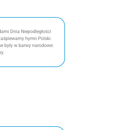
ami Dnia Niepodległości
 zaśpiewamy hymn Polski.
ane były w barwy narodowe:
ny.