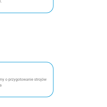
k.
my o przygotowanie strojów
ia