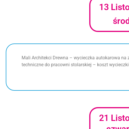
13 List
śro
Mali Architekci Drewna – wycieczka autokarowa na 
techniczne do pracowni stolarskiej – koszt wycieczki
21 List
czwar