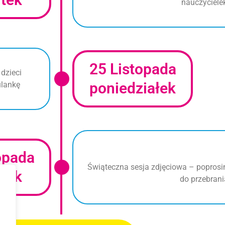
nauczyciele
25 Listopada
dzieci
poniedziałek
ulankę
opada
Świąteczna sesja zdjęciowa – poprosi
tek
do przebran